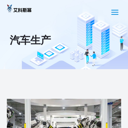
跳
MAI
至
MEN
内
容
汽车生产