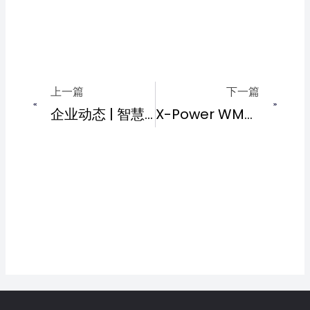
Prev
Next
上一篇
下一篇
企业动态 | 智慧工厂深度参访 · 走进环球科技活动圆满举行
X-Power WMS | 艾科斯幂仓储管理系统Q&A