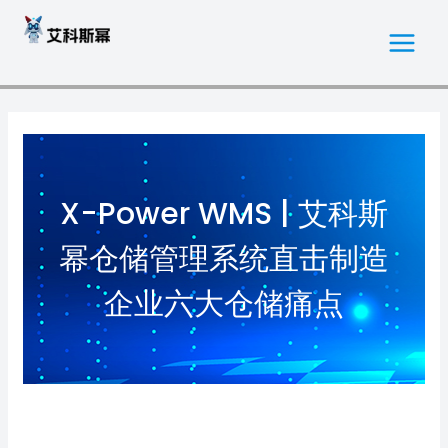
跳
MAI
至
MEN
内
容
X-Power WMS | 艾科斯
幂仓储管理系统直击制造
企业六大仓储痛点