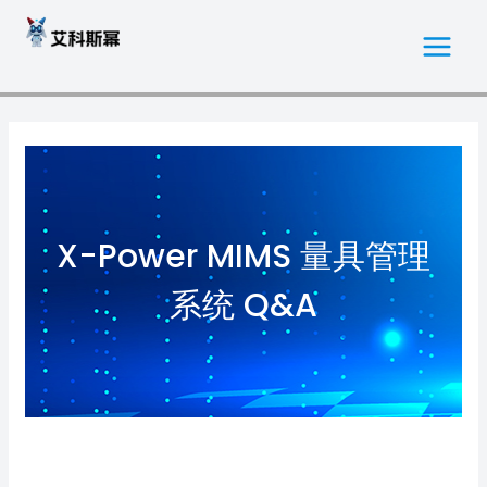
跳
MAI
至
MEN
内
容
X-Power MIMS 量具管理
系统 Q&A