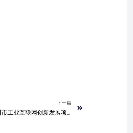
Next
下一篇
喜报｜艾科斯幂荣获“苏州市工业互联网创新发展项目重点平台”殊荣