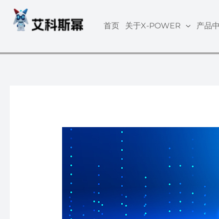
跳
至
首页
关于X-POWER
产品
内
容